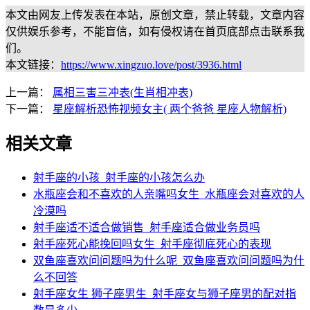
本文由网友上传发表在本站，原创文章，禁止转载，文章内容
仅供娱乐参考，不能盲信，如有侵权请在首页底部点击联系我
们。
本文链接：
https://www.xingzuo.love/post/3936.html
上一篇：
属相三害三冲表(生肖相冲表)
下一篇：
星座解析恐怖视频女主( 两个爸爸 星座人物解析)
相关文章
射手座的小孩_射手座的小孩怎么办
水瓶座会和不喜欢的人亲嘴吗女生_水瓶座会对喜欢的人
冷漠吗
射手座适不适合做销售_射手座适合做业务员吗
射手座死心能挽回吗女生_射手座彻底死心的表现
双鱼座喜欢问问题吗为什么呢_双鱼座喜欢问问题吗为什
么不回答
射手座女生 狮子座男生_射手座女与狮子座男的配对指