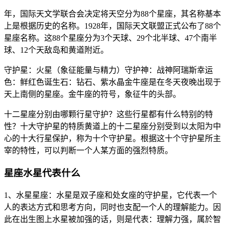
年，国际天文学联合会决定将天空分为88个星座，其名称基本
上是根据历史的名称。1928年，国际天文联盟正式公布了88个
星座名称。这88个星座分为3个天球、29个北半球、47个南半
球、12个天敌岛和黄道附近。
守护星：火星（象征能量与精力）守护神：战神阿瑞斯幸运
色：鲜红色诞生石：钻石、紫水晶金牛座是在冬天夜晚出现于
天上南侧的星座。金牛座的符号，象征牛的头部。
十二星座分别由哪颗行星守护？这些行星都有什么特别的特
性？十大守护星的特质黄道上的十二星座分别受到以太阳为中
心的十大行星保护，称为十个守护星。根据这十个守护星所主
宰的特性，可以判断一个人某方面的强烈特质。
星座水星代表什么
1、水星星座：水星是双子座和处女座的守护星，它代表一个
人的表达方式和思考方向，同时也支配一个人的理解能力。因
此在出生图上水星被加强的话，则是代表：理解力强，属於智