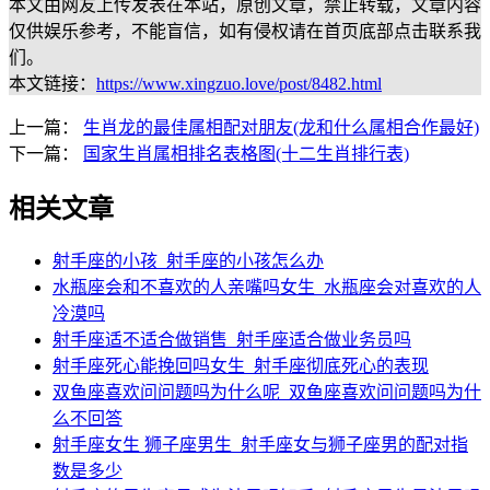
本文由网友上传发表在本站，原创文章，禁止转载，文章内容
仅供娱乐参考，不能盲信，如有侵权请在首页底部点击联系我
们。
本文链接：
https://www.xingzuo.love/post/8482.html
上一篇：
生肖龙的最佳属相配对朋友(龙和什么属相合作最好)
下一篇：
国家生肖属相排名表格图(十二生肖排行表)
相关文章
射手座的小孩_射手座的小孩怎么办
水瓶座会和不喜欢的人亲嘴吗女生_水瓶座会对喜欢的人
冷漠吗
射手座适不适合做销售_射手座适合做业务员吗
射手座死心能挽回吗女生_射手座彻底死心的表现
双鱼座喜欢问问题吗为什么呢_双鱼座喜欢问问题吗为什
么不回答
射手座女生 狮子座男生_射手座女与狮子座男的配对指
数是多少