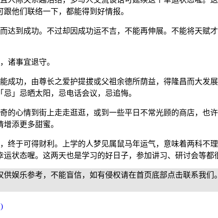
可跟他们联络一下，都能得到好情报。
碍而达到成功。不过却因成功运不吉，不能再伸展。不能将天赋
心，诸事宜退守。
能成功，由尊长之爱护提拔或父祖余德所荫益，得隆昌而大发展
「忌」忌晒太阳，忌电话会议，忌追悔。
好奇的心情到街上走走逛逛，或到一些平日不常光顾的商店，也
情增添更多甜蜜。
心，终于可得财利。上学的人梦见属鼠马年运气，意味着两科不
幸运状态喔。这两天也是学习的好日子，参加讲习、研讨会等都
仅供娱乐参考，不能盲信，如有侵权请在首页底部点击联系我们
)