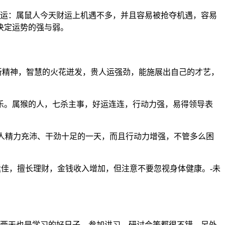
财运：属鼠人今天财运上机遇不多，并且容易被抢夺机遇，容易
决定运势的强与弱。
新精神，智慧的火花迸发，贵人运强劲，能施展出自己的才艺，
乐。属猴的人，七杀主事，好运连连，行动力强，易得领导表
马人精力充沛、干劲十足的一天，而且行动力增强，不管多么困
运佳，擅长理财，金钱收入增加，但注意不要忽视身体健康。-未
这两天也是学习的好日子，参加讲习、研讨会等都很不错。另外