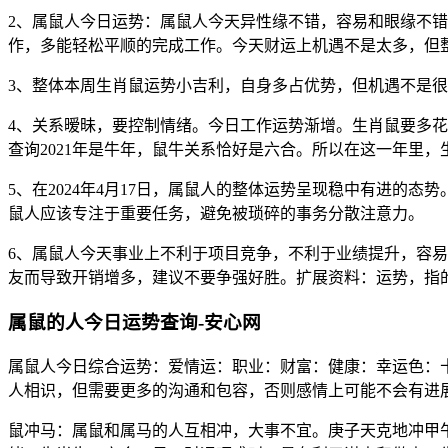
2、属鼠人今日运势：属鼠人今天异性缘不错，容易和眼缘不
作，多能轻松平顺的完成工作。今天财运上机遇不是太多，但
3、整体本周生肖鼠运势小吉利，自身多占优势，但机遇不是
4、关系暧昧，要控制情绪。今日工作运势渐增。生肖鼠要多花
查询2021年是牛年，鼠牛关系恰好是六合。所以在这一年里
5、在2024年4月17日，属鼠人的整体运势呈现稳中有进
鼠人应该专注于重要任务，避免被琐碎的事务分散注意力。
6、属鼠人今天事业上不利于项目竞争，不利于业绩提升，容
友而导致开销增多，建议不要争强好胜。扩展资料：运势，指
属鼠的人今日运势查询-安心网
属鼠人今日综合运势：爱情运：职业：财富：健康：幸运色：
人相识，但需要更多的沟通和包容，否则感情上可能不会有进
鼠冲马：属鼠和属马的人互相冲，大事不宜。庚子天克地冲甲