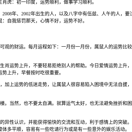
生肖虎：初一印度，运势顺利，做事学习顺利。
2008年、2002年出生的人，以及八字中有伍兹、人午的人，
鼠：自我惩罚那天，心情不好，运势不好。
来可观的财运。每月运程如下：一月份一月份，属鼠人的运势比
整体生肖运势上升，不要轻易拒绝别人的帮助。今日爱情运势上升
运势上升，早餐按时吃很重要。
，加上运势的低迷走势，让属鼠人很容易陷入困境中无法自拔，
。
层楼。当然，也不要太自满。就算运气太好，也无法避免挫折和
错的异性认识，并能获得愉快的交流和互动，利于感情上的突破
整体多平顺，容易有一些吃请行为或是有一些意外的娱乐活动。