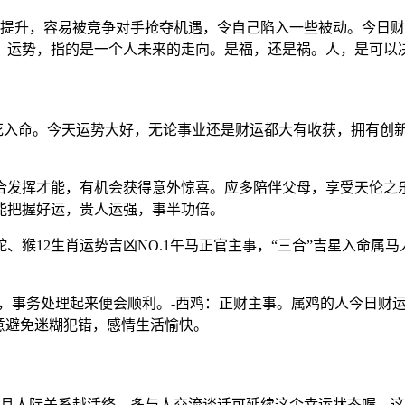
绩提升，容易被竞争对手抢夺机遇，令自己陷入一些被动。今日
：运势，指的是一个人未来的走向。是福，还是祸。人，是可以
桃花入命。今天运势大好，无论事业还是财运都大有收获，拥有创
合发挥才能，有机会获得意外惊喜。应多陪伴父母，享受天伦之
能把握好运，贵人运强，事半功倍。
、猴12生肖运势吉凶NO.1午马正官主事，“三合”吉星入命属
，事务处理起来便会顺利。-酉鸡：正财主事。属鸡的人今日财
意避免迷糊犯错，感情生活愉快。
而且人际关系越活络，多与人交流谈话可延续这个幸运状态喔。