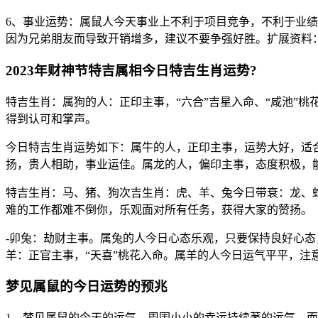
6、事业运势：属鼠人今天事业上不利于项目竞争，不利于业
因为兄弟朋友而导致开销增多，建议不要争强好胜。扩展资料
2023年财神节特吉属相今日特吉生肖运势?
特吉生肖：属狗的人：正印主事，“六合”吉星入命、“咸池”
得到认可和掌声。
今日特吉生肖运势如下：属牛的人，正印主事，运势大好，适
扬，贵人相助，事业运佳。属龙的人，偏印主事，态度积极，
特吉生肖：马、猪、狗次吉生肖：虎、羊、兔今日带衰：龙、蛇
难的工作都难不倒你，乐观面对所有任务，获得大家的赞扬。
-卯兔：劫财主事。属兔的人今日心态乐观，只要保持良好心态
羊：正官主事，“天喜”桃花入命。属羊的人今日运气平平，注
梦见属鼠的今日运势的预兆
1、梦见属鼠的今天的运气，周围小小的幸运持续著的运气。