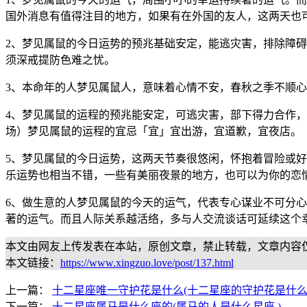
国外消息有值得注目的地方，如果有在外国的友人，这两天也
2、梦见属鼠的今日运势的预兆基础安定，能逃灾害，排除障
须深戒提防色难之忧。
3、本命年的人梦见属鼠人，意味着心情不安，春秋之季不顺
4、梦见属鼠的运程的预兆能安定，可逃灾害，部下得力合作，
场）梦见属鼠的运程的宜忌「宜」宜出游，宜道歉，宜夜店。
5、梦见属鼠的今日运势，这两天节奏很悠闲，怀抱着冒险或
乐运势也相当不错，一些有美丽夜景的地方，也可以为你的恋
6、做生意的人梦见属鼠的今天的运气，代表专心谋业不可分
著的运气。而且人际关系越活络，多与人交流谈话可延续这个
本文由网友上传发表在本站，原创文章，禁止转载，文章内容
本文链接：
https://www.xingzuo.love/post/137.html
上一篇：
十二星座唯一守护花是什么(十二星座的守护花是什么
下一篇：
十二星座属马是什么座的(属马的人是什么星座 )