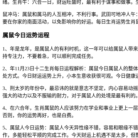
绪。生肖牛：六合一日，财运旺盛时，最有利于谋事和做事。
鼠冲马：属鼠和属马的人互相冲，不利行事。武田可地冲人午：
要在你家的南面活动，以免影响你的好运。每日生肖运势生肖
属鼠今日运势运程
1、年是龙年，是属鼠人的有利时机，这一年可以给属鼠人带
持专注力，不要着急，可以顺利完成任务。
2、年11月23日十二生肖每日运程解析：属鼠今日属鼠人的
处方式。今日财运运势上升，小本生意收获很可观。今日健康
3、刑太岁的年份中，最忌讳的就是意志不坚定，内心容易动摇
强大的动力以及不服输的耐力，对于属鼠人的处境是最有利的
4、在六合年，生肖属鼠的人应该努力在学业和事业上更上一
否则，你的运势再好，也是白费。
5、属鼠人今日运势：属鼠人今天异性缘不错，容易和眼缘不
作，多能轻松平顺的完成工作。今天财运上机遇不是太多，但