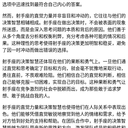
选项中迅速找到最符合自己内心的答案。
然而，射手座的直觉力量并非盲目和冲动的，它往往与他们的
决策智慧相辅相成。射手座在做出决策时，不会被表面的现象
所迷惑，而是会深入思考问题的本质和背后的原因。他们善于
从多个角度去分析和权衡利弊，充分考虑各种可能的情况和后
果。这种理性的思考使得射手座的决策更加明智和稳妥，避免
了因一时冲动而做出错误的选择。
射手座的决策智慧还体现在他们的果断和勇气上。一旦他们通
过直觉和思考确定了目标和方向，就会毫不犹豫地采取行动，
勇往直前，不畏艰难险阻。他们相信自己的直觉和判断，相信
自己能够克服一切困难，实现自己的目标。这种果断和勇气让
射手座在竞争激烈的社会中脱颖而出，成为那些敢于追求梦
想、敢于挑战自我的人。
射手座的直觉力量和决策智慧也使得他们在人际关系中表现出
色。他们能够凭借直觉敏锐地察觉到他人的情绪和需求，给予
对方恰到好处的支持和帮助。在团队合作中，射手座的决策智
慧能够为团队带来新的思路和方向，激发团队成员的积极性和