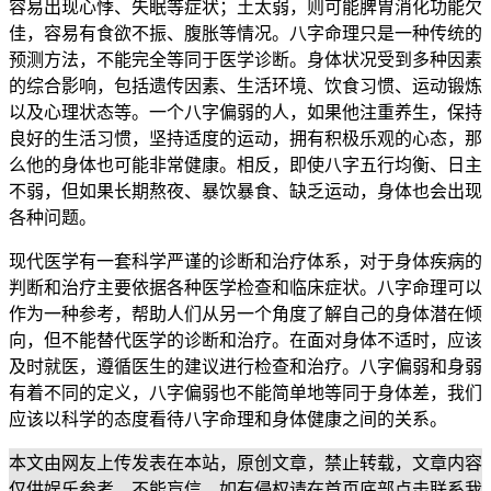
容易出现心悸、失眠等症状；土太弱，则可能脾胃消化功能欠
佳，容易有食欲不振、腹胀等情况。八字命理只是一种传统的
预测方法，不能完全等同于医学诊断。身体状况受到多种因素
的综合影响，包括遗传因素、生活环境、饮食习惯、运动锻炼
以及心理状态等。一个八字偏弱的人，如果他注重养生，保持
良好的生活习惯，坚持适度的运动，拥有积极乐观的心态，那
么他的身体也可能非常健康。相反，即使八字五行均衡、日主
不弱，但如果长期熬夜、暴饮暴食、缺乏运动，身体也会出现
各种问题。
现代医学有一套科学严谨的诊断和治疗体系，对于身体疾病的
判断和治疗主要依据各种医学检查和临床症状。八字命理可以
作为一种参考，帮助人们从另一个角度了解自己的身体潜在倾
向，但不能替代医学的诊断和治疗。在面对身体不适时，应该
及时就医，遵循医生的建议进行检查和治疗。八字偏弱和身弱
有着不同的定义，八字偏弱也不能简单地等同于身体差，我们
应该以科学的态度看待八字命理和身体健康之间的关系。
本文由网友上传发表在本站，原创文章，禁止转载，文章内容
仅供娱乐参考，不能盲信，如有侵权请在首页底部点击联系我