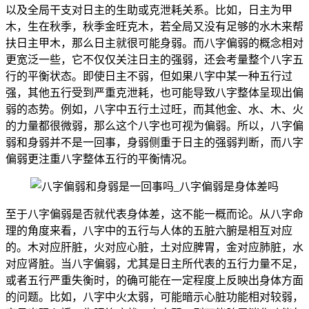
以及全局干支对日主的生助或克泄耗关系。比如，日主为甲
木，生在秋季，秋季金旺克木，若全局又没有足够的水木来帮
扶日主甲木，那么日主就很可能身弱。而八字偏弱的概念相对
更宽泛一些，它不仅仅关注日主的强弱，还会考量整个八字五
行的平衡状态。即使日主不弱，但如果八字中某一种五行过
强，其他五行受到严重克泄耗，也可能导致八字整体呈现出偏
弱的态势。例如，八字中五行土过旺，而其他金、水、木、火
的力量都很微弱，那么这个八字也可视为偏弱。所以，八字偏
弱和身弱并不是一回事，身弱侧重于日主的强弱判断，而八字
偏弱更注重八字整体五行的平衡情况。
至于八字偏弱是否就代表身体差，这不能一概而论。从八字命
理的角度来看，八字中的五行与人体的五脏六腑是相互对应
的。木对应肝脏，火对应心脏，土对应脾胃，金对应肺脏，水
对应肾脏。当八字偏弱，尤其是日主所代表的五行力量不足，
或者五行严重失衡时，的确可能在一定程度上反映出身体方面
的问题。比如，八字中火太弱，可能暗示心脏功能相对较弱，