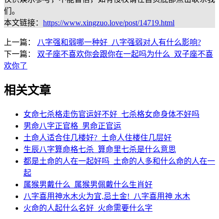
们。
本文链接：
https://www.xingzuo.love/post/14719.html
上一篇：
八字强和弱哪一种好_八字强弱对人有什么影响?
下一篇：
双子座不喜欢你会跟你在一起吗为什么_双子座不喜
欢你了
相关文章
女命七杀格走伤官运好不好_七杀格女命身体不好吗
男命八字正官格_男命正官运
土命人适合住几楼好?_土命人住楼住几层好
生辰八字算命格七杀_算命里七杀是什么意思
都是土命的人在一起好吗_土命的人多和什么命的人在一
起
属猴男戴什么_属猴男佩戴什么生肖好
八字喜用神水木火为宜,忌土金!_八字喜用神 水木
火命的人起什么名好_火命需要什么字