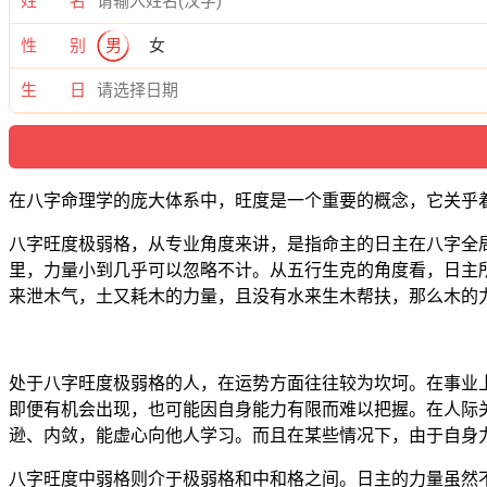
姓 名
性 别
男
女
生 日
在八字命理学的庞大体系中，旺度是一个重要的概念，它关乎
八字旺度极弱格，从专业角度来讲，是指命主的日主在八字全
里，力量小到几乎可以忽略不计。从五行生克的角度看，日主
来泄木气，土又耗木的力量，且没有水来生木帮扶，那么木的
处于八字旺度极弱格的人，在运势方面往往较为坎坷。在事业
即便有机会出现，也可能因自身能力有限而难以把握。在人际
逊、内敛，能虚心向他人学习。而且在某些情况下，由于自身
八字旺度中弱格则介于极弱格和中和格之间。日主的力量虽然