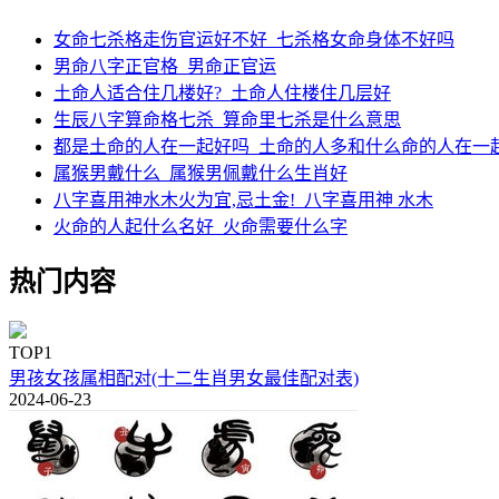
女命七杀格走伤官运好不好_七杀格女命身体不好吗
男命八字正官格_男命正官运
土命人适合住几楼好?_土命人住楼住几层好
生辰八字算命格七杀_算命里七杀是什么意思
都是土命的人在一起好吗_土命的人多和什么命的人在一
属猴男戴什么_属猴男佩戴什么生肖好
八字喜用神水木火为宜,忌土金!_八字喜用神 水木
火命的人起什么名好_火命需要什么字
热门内容
TOP1
男孩女孩属相配对(十二生肖男女最佳配对表)
2024-06-23