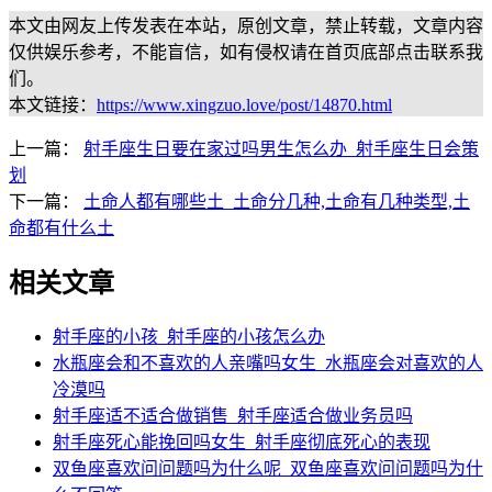
本文由网友上传发表在本站，原创文章，禁止转载，文章内容
仅供娱乐参考，不能盲信，如有侵权请在首页底部点击联系我
们。
本文链接：
https://www.xingzuo.love/post/14870.html
上一篇：
射手座生日要在家过吗男生怎么办_射手座生日会策
划
下一篇：
土命人都有哪些土_土命分几种,土命有几种类型,土
命都有什么土
相关文章
射手座的小孩_射手座的小孩怎么办
水瓶座会和不喜欢的人亲嘴吗女生_水瓶座会对喜欢的人
冷漠吗
射手座适不适合做销售_射手座适合做业务员吗
射手座死心能挽回吗女生_射手座彻底死心的表现
双鱼座喜欢问问题吗为什么呢_双鱼座喜欢问问题吗为什