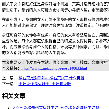
而关于女命身旺好还是身弱好这个问题，其实并没有绝对的答
情生活中，身弱的女人可能会更倾向于小鸟依人型，希望能够
在事业方面，身弱的女人可能不像身旺的女人那样有很强的冲
人可能相对比较保守，理财时会更加谨慎，注重稳定。但有时
身旺和身弱的女命各有优劣。身旺的女人有着坚强独立、果断
重要的是，每个人都应该根据自己的特点去发挥优势，弥补不
坏，而应该综合考虑个人的性格、环境等多种因素。而且，命
的女人都能够书写出精彩的人生篇章。
本文由网友上传发表在本站，原创文章，禁止转载，文章内容
本文链接：
https://www.xingzuo.love/post/14883.html
上一篇：
橘右京是射手吗?_橘右京属于什么英雄
下一篇：
土旺火还是火旺土_土旺和火旺
相关文章
女命七杀格走伤官运好不好_七杀格女命身体不好吗