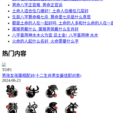
男命八字正官格_男命正官运
土命人适合住几楼好?_土命人住楼住几层好
生辰八字算命格七杀_算命里七杀是什么意思
都是土命的人在一起好吗_土命的人多和什么命的人在一
属猴男戴什么_属猴男佩戴什么生肖好
八字喜用神水木火为宜,忌土金!_八字喜用神 水木
火命的人起什么名好_火命需要什么字
热门内容
TOP1
男孩女孩属相配对(十二生肖男女最佳配对表)
2024-06-23