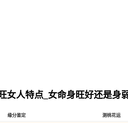
旺女人特点_女命身旺好还是身
缘分鉴定
测桃花运