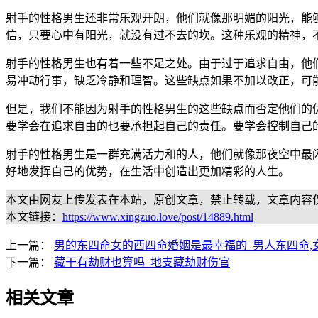
射手的性格男生还非常乐观开朗，他们就像那明媚的阳光，能
信，只要心中有阳光，就没有过不去的坎。这种乐观的精神，
射手的性格男生也有着一些不足之处。由于过于追求自由，他
易冲动行事，缺乏冷静和理智。这些缺点如果不加以改正，可
但是，我们不能因为射手的性格男生的这些缺点而否定他们的
要学会在追求自由的也要承担起自己的责任。要学会控制自己
射手的性格男生是一群充满活力和的人，他们就像那夜空中最
好地发挥自己的优势，在生活中创造出更加精彩的人生。
本文由网友上传发表在本站，原创文章，禁止转载，文章内容
本文链接：
https://www.xingzuo.love/post/14889.html
上一篇：
男的东四命女的西四命婚姻是最幸福的_男人东四命,
下一篇：
藏干有劫财也算吗_地支藏劫财伤官
相关文章