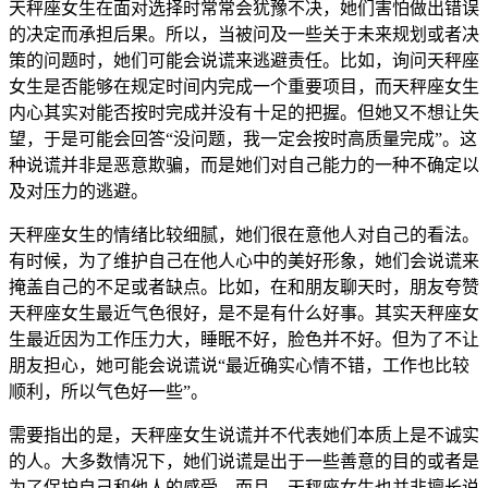
天秤座女生在面对选择时常常会犹豫不决，她们害怕做出错误
的决定而承担后果。所以，当被问及一些关于未来规划或者决
策的问题时，她们可能会说谎来逃避责任。比如，询问天秤座
女生是否能够在规定时间内完成一个重要项目，而天秤座女生
内心其实对能否按时完成并没有十足的把握。但她又不想让失
望，于是可能会回答“没问题，我一定会按时高质量完成”。这
种说谎并非是恶意欺骗，而是她们对自己能力的一种不确定以
及对压力的逃避。
天秤座女生的情绪比较细腻，她们很在意他人对自己的看法。
有时候，为了维护自己在他人心中的美好形象，她们会说谎来
掩盖自己的不足或者缺点。比如，在和朋友聊天时，朋友夸赞
天秤座女生最近气色很好，是不是有什么好事。其实天秤座女
生最近因为工作压力大，睡眠不好，脸色并不好。但为了不让
朋友担心，她可能会说谎说“最近确实心情不错，工作也比较
顺利，所以气色好一些”。
需要指出的是，天秤座女生说谎并不代表她们本质上是不诚实
的人。大多数情况下，她们说谎是出于一些善意的目的或者是
为了保护自己和他人的感受。而且，天秤座女生也并非擅长说