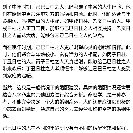
到了中年时期，己巳日柱之人已经积累了丰富的人生经验，他
们在婚姻中更加注重对方的品德和内涵。此时，他们适合与年
龄相仿、品德高尚的人相配，如甲戌日柱、乙亥日柱的人。甲
戌日柱之人正直善良，能够与己巳日柱之人相互扶持；乙亥日
柱之人豁达大度，能够包容己巳日柱之人的缺点。
而在晚年时期，己巳日柱之人更加渴望心灵的慰藉和陪伴。此
时，他们适合与年龄较小、富有活力的人相配，如丙子日柱、
丁丑日柱的人。丙子日柱之人天真烂漫，能够给己巳日柱之人
带来欢乐；丁丑日柱之人孝顺懂事，能够让己巳日柱之人感受
到家庭的温暖。
当然，这只是一般情况下的婚配建议，具体的婚配情况还需要
结合八字命盘的其他因素进行综合分析。命理学只是一种参
考，不能完全决定一个人的婚姻命运，人们还是应该以积极的
心态去面对婚姻，通过自己的努力去经营和维护幸福的婚姻生
活。
己巳日柱的人在不同的年龄阶段有着不同的婚配需求和偏好。