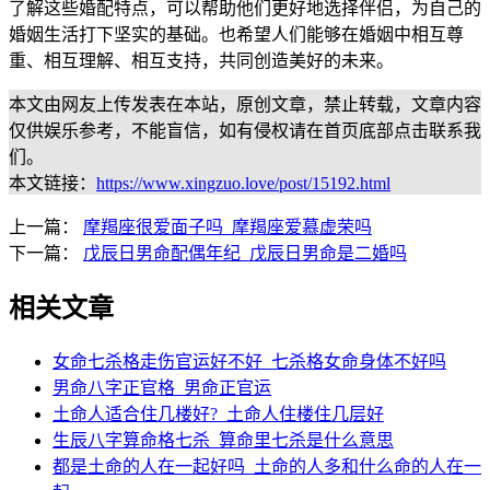
了解这些婚配特点，可以帮助他们更好地选择伴侣，为自己的
婚姻生活打下坚实的基础。也希望人们能够在婚姻中相互尊
重、相互理解、相互支持，共同创造美好的未来。
本文由网友上传发表在本站，原创文章，禁止转载，文章内容
仅供娱乐参考，不能盲信，如有侵权请在首页底部点击联系我
们。
本文链接：
https://www.xingzuo.love/post/15192.html
上一篇：
摩羯座很爱面子吗_摩羯座爱慕虚荣吗
下一篇：
戊辰日男命配偶年纪_戊辰日男命是二婚吗
相关文章
女命七杀格走伤官运好不好_七杀格女命身体不好吗
男命八字正官格_男命正官运
土命人适合住几楼好?_土命人住楼住几层好
生辰八字算命格七杀_算命里七杀是什么意思
都是土命的人在一起好吗_土命的人多和什么命的人在一