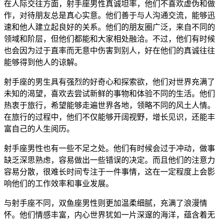
在人际交往方面，射手座男性真诚坦率，他们不喜欢虚伪和做
作，对待朋友总是真心实意。他们善于与人沟通交流，能够迅
速和他人建立起良好的关系。他们的朋友圈广泛，来自不同的
领域和阶层，但他们都能和大家相处融洽。不过，他们有时候
也会因为过于直率而无意中伤害到别人，好在他们的真诚往往
能够得到他人的谅解。
射手座的男生具有强烈的好奇心和探索欲，他们对世界充满了
未知的渴望，喜欢去尝试新鲜的事物和体验不同的生活。他们
热衷于旅行，希望能够走遍世界各地，领略不同的风土人情。
在旅行的过程中，他们不仅能够开阔视野，增长见识，还能丰
富自己的人生阅历。
射手座男性也有一些不足之处。他们有时候会过于冲动，做事
缺乏深思熟虑，容易做出一些错误的决定。而且他们的注意力
容易分散，很难长时间专注于一件事情，这在一定程度上会影
响他们的工作效率和事业发展。
与射手座不同，双鱼座男性则更加温柔细腻，充满了浪漫情
怀。他们情感丰富，内心世界犹如一片深邃的海洋，蕴含着无