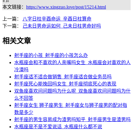
本文链接：
https://www.xingzuo.love/post/15214.html
上一篇：
八字日柱辛酉命运_辛酉日柱算命
下一篇：
己未日男命运如何_己未日柱男命好吗
相关文章
射手座的小孩_射手座的小孩怎么办
水瓶座会和不喜欢的人亲嘴吗女生_水瓶座会对喜欢的人
冷漠吗
射手座适不适合做销售_射手座适合做业务员吗
射手座死心能挽回吗女生_射手座彻底死心的表现
双鱼座喜欢问问题吗为什么呢_双鱼座喜欢问问题吗为什
么不回答
射手座女生 狮子座男生_射手座女与狮子座男的配对指
数是多少
射手座的男生容易成为渣男吗知乎_射手座男生是渣男吗
水瓶座是不是不爱说话_水瓶座什么都不说