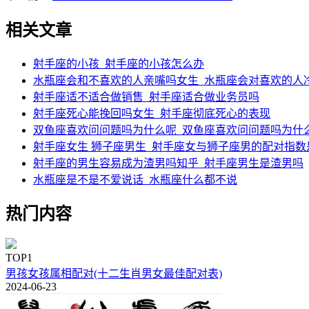
相关文章
射手座的小孩_射手座的小孩怎么办
水瓶座会和不喜欢的人亲嘴吗女生_水瓶座会对喜欢的人
射手座适不适合做销售_射手座适合做业务员吗
射手座死心能挽回吗女生_射手座彻底死心的表现
双鱼座喜欢问问题吗为什么呢_双鱼座喜欢问问题吗为什
射手座女生 狮子座男生_射手座女与狮子座男的配对指数
射手座的男生容易成为渣男吗知乎_射手座男生是渣男吗
水瓶座是不是不爱说话_水瓶座什么都不说
热门内容
TOP1
男孩女孩属相配对(十二生肖男女最佳配对表)
2024-06-23