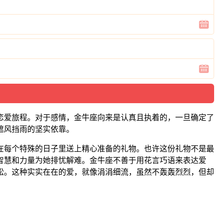
恋爱旅程。对于感情，金牛座向来是认真且执着的，一旦确定了
遮风挡雨的坚实依靠。
在每个特殊的日子里送上精心准备的礼物。也许这份礼物不是最
智慧和力量为她排忧解难。金牛座不善于用花言巧语来表达爱
松。这种实实在在的爱，就像涓涓细流，虽然不轰轰烈烈，但却