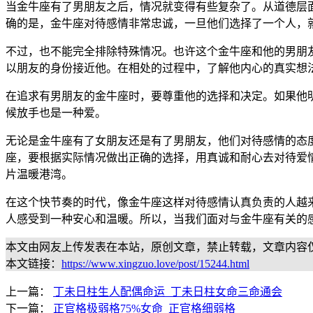
当金牛座有了男朋友之后，情况就变得有些复杂了。从道德层
确的是，金牛座对待感情非常忠诚，一旦他们选择了一个人，
不过，也不能完全排除特殊情况。也许这个金牛座和他的男朋
以朋友的身份接近他。在相处的过程中，了解他内心的真实想
在追求有男朋友的金牛座时，要尊重他的选择和决定。如果他
候放手也是一种爱。
无论是金牛座有了女朋友还是有了男朋友，他们对待感情的态
座，要根据实际情况做出正确的选择，用真诚和耐心去对待爱
片温暖港湾。
在这个快节奏的时代，像金牛座这样对待感情认真负责的人越
人感受到一种安心和温暖。所以，当我们面对与金牛座有关的
本文由网友上传发表在本站，原创文章，禁止转载，文章内容
本文链接：
https://www.xingzuo.love/post/15244.html
上一篇：
丁未日柱生人配偶命运_丁未日柱女命三命通会
下一篇：
正官格极弱格75%女命_正官格细弱格