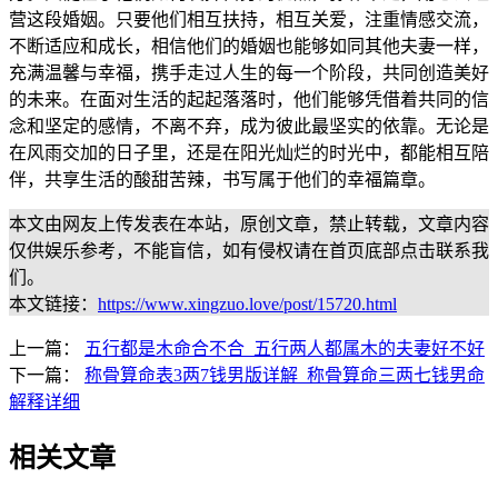
营这段婚姻。只要他们相互扶持，相互关爱，注重情感交流，
不断适应和成长，相信他们的婚姻也能够如同其他夫妻一样，
充满温馨与幸福，携手走过人生的每一个阶段，共同创造美好
的未来。在面对生活的起起落落时，他们能够凭借着共同的信
念和坚定的感情，不离不弃，成为彼此最坚实的依靠。无论是
在风雨交加的日子里，还是在阳光灿烂的时光中，都能相互陪
伴，共享生活的酸甜苦辣，书写属于他们的幸福篇章。
本文由网友上传发表在本站，原创文章，禁止转载，文章内容
仅供娱乐参考，不能盲信，如有侵权请在首页底部点击联系我
们。
本文链接：
https://www.xingzuo.love/post/15720.html
上一篇：
五行都是木命合不合_五行两人都属木的夫妻好不好
下一篇：
称骨算命表3两7钱男版详解_称骨算命三两七钱男命
解释详细
相关文章