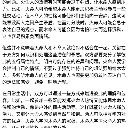
的问题。火命人的热情有时可能会过于强烈，让木命人感到压
力。比如，火命人可能希望木命人能更加积极主动地参与一些
社交活动，但木命人的性格可能使他们更倾向于安静，这就可
能导致两人之间产生矛盾。在面对分歧时，火命人可能会急于
表达自己的观点，而木命人可能会因为害怕冲突而选择沉默，
这也容易积累负面情绪。
但这并不意味着火命人和木命人就绝对不适合在一起。关键在
于双方如何认识和处理这些潜在的矛盾。双方都要充分了解彼
此的五行属性特点，明白可能存在的差异和问题。火命人要学
会控制自己的情绪，不要过于强势地将自己的想法强加给木命
人，多倾听木命人的意见。木命人也需要更加勇敢地表达自己
的想法和感受，避免一味地迁就。
在日常生活中，双方可以通过一些方式来增进彼此的理解和包
容。比如，一起参加一些既能发挥火命人热情又能体现木命人
温和的活动，像是户外的植树活动等。这样既能让火命人释放
活力，又能让木命人感受到自然与和谐。两人可以相互学习对
方的优点，火命人学习木命人的沉稳，木命人学习火命人的热
情，从而达到性格上更好的互补。