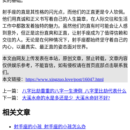
实的基础。
射手座的直是其性格的闪光点，而他们的正直更是令人钦佩。
他们用真诚和正义书写着自己的人生篇章，在人际交往和生活
工作中都散发着独特的魅力。虽然他们的直有时可能会让人感
到意外，但正是这份直爽和正直，让射手座成为了值得信赖和
交往的人。无论是在何种情况下，射手座都始终坚守着自己的
内心，以最真实、最正直的姿态面对世界。
本文由网友上传发表在本站，原创文章，禁止转载，文章内容
仅供娱乐参考，不能盲信，如有侵权请在首页底部点击联系我
们。
本文链接：
https://www.xingzuo.love/post/16047.html
上一篇：
八字比劫重重的八字一生潦倒_八字里比劫代表什么
下一篇：
大溪水命的水是多还是少_大溪水命好不好?
相关文章
射手座的小孩_射手座的小孩怎么办