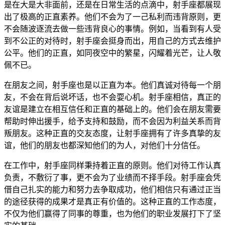
是在大是大非面前，还是在日常生活的点滴中，射手座都展现
出了极高的正直素养。他们不会为了一己私利而违背原则，更
不会随波逐流去做一些违背良心的事情。例如，当看到有人受
到不公正的对待时，射手座会挺身而出，用自己的方式去维护
公平。他们的正直，如同夜空中的繁星，闪耀着光芒，让人敬
佩不已。
在朋友之间，射手座也是以正直为本。他们真诚对待每一个朋
友，不会在背后说坏话，也不会耍心机。射手座相信，真正的
友谊是建立在相互信任和正直的基础上的。他们会在朋友需要
帮助时伸出援手，给予支持和鼓励，而不会因为利益关系而背
叛朋友。这种正直的交友态度，让射手座拥有了许多真挚的友
谊，他们的朋友也都深知他们的为人，对他们十分信任。
在工作中，射手座同样秉持着正直的原则。他们对待工作认真
负责，不敷衍了事，更不会为了业绩而不择手段。射手座会凭
借自己扎实的能力和努力去争取成功，他们相信只有通过正当
的途径获得的成果才是真正有价值的。这种正直的工作态度，
不仅为他们赢得了同事的尊重，也为他们的职业发展打下了坚