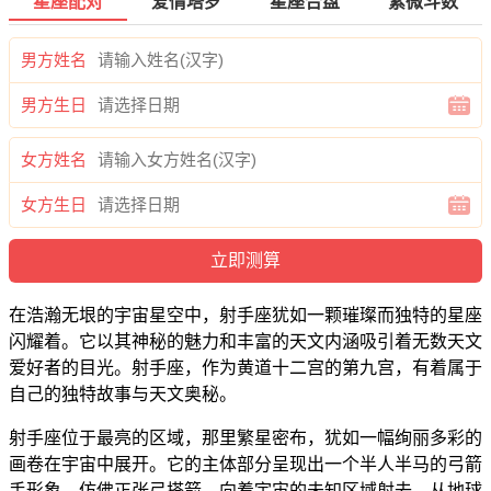
星座配对
爱情塔罗
星座合盘
紫微斗数
男方姓名
男方生日
女方姓名
女方生日
在浩瀚无垠的宇宙星空中，射手座犹如一颗璀璨而独特的星座
闪耀着。它以其神秘的魅力和丰富的天文内涵吸引着无数天文
爱好者的目光。射手座，作为黄道十二宫的第九宫，有着属于
自己的独特故事与天文奥秘。
射手座位于最亮的区域，那里繁星密布，犹如一幅绚丽多彩的
画卷在宇宙中展开。它的主体部分呈现出一个半人半马的弓箭
手形象，仿佛正张弓搭箭，向着宇宙的未知区域射去。从地球