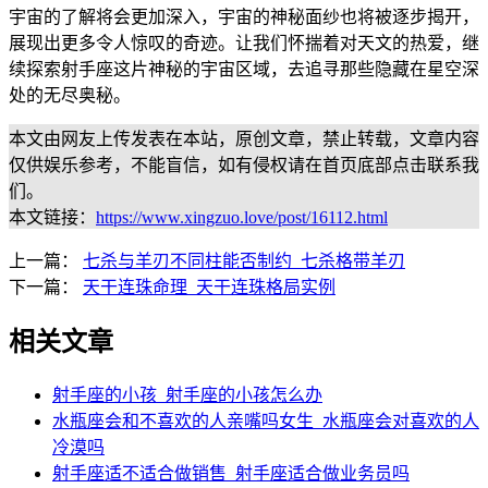
宇宙的了解将会更加深入，宇宙的神秘面纱也将被逐步揭开，
展现出更多令人惊叹的奇迹。让我们怀揣着对天文的热爱，继
续探索射手座这片神秘的宇宙区域，去追寻那些隐藏在星空深
处的无尽奥秘。
本文由网友上传发表在本站，原创文章，禁止转载，文章内容
仅供娱乐参考，不能盲信，如有侵权请在首页底部点击联系我
们。
本文链接：
https://www.xingzuo.love/post/16112.html
上一篇：
七杀与羊刃不同柱能否制约_七杀格带羊刃
下一篇：
天干连珠命理_天干连珠格局实例
相关文章
射手座的小孩_射手座的小孩怎么办
水瓶座会和不喜欢的人亲嘴吗女生_水瓶座会对喜欢的人
冷漠吗
射手座适不适合做销售_射手座适合做业务员吗