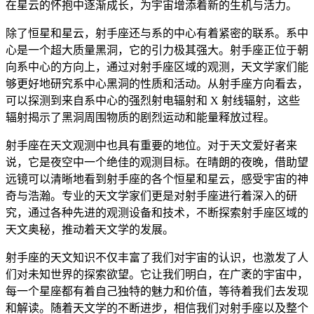
在星云的怀抱中逐渐成长，为宇宙增添着新的生机与活力。
除了恒星和星云，射手座还与系的中心有着紧密的联系。系中
心是一个超大质量黑洞，它的引力极其强大。射手座正位于朝
向系中心的方向上，通过对射手座区域的观测，天文学家们能
够更好地研究系中心黑洞的性质和活动。从射手座方向看去，
可以探测到来自系中心的强烈射电辐射和 X 射线辐射，这些
辐射揭示了黑洞周围物质的剧烈运动和能量释放过程。
射手座在天文观测中也具有重要的地位。对于天文爱好者来
说，它是夜空中一个绝佳的观测目标。在晴朗的夜晚，借助望
远镜可以清晰地看到射手座的各个恒星和星云，感受宇宙的神
奇与浩瀚。专业的天文学家们更是对射手座进行着深入的研
究，通过各种先进的观测设备和技术，不断探索射手座区域的
天文奥秘，推动着天文学的发展。
射手座的天文知识不仅丰富了我们对宇宙的认识，也激发了人
们对未知世界的探索欲望。它让我们明白，在广袤的宇宙中，
每一个星座都有着自己独特的魅力和价值，等待着我们去发现
和解读。随着天文学的不断进步，相信我们对射手座以及整个