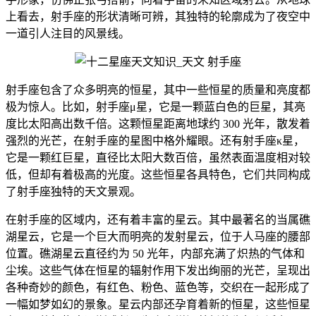
上看去，射手座的形状清晰可辨，其独特的轮廓成为了夜空中
一道引人注目的风景线。
射手座包含了众多明亮的恒星，其中一些恒星的质量和亮度都
极为惊人。比如，射手座μ星，它是一颗蓝白色的巨星，其亮
度比太阳高出数千倍。这颗恒星距离地球约 300 光年，散发着
强烈的光芒，在射手座的星图中格外耀眼。还有射手座κ星，
它是一颗红巨星，直径比太阳大数百倍，虽然表面温度相对较
低，但却有着极高的光度。这些恒星各具特色，它们共同构成
了射手座独特的天文景观。
在射手座的区域内，还有着丰富的星云。其中最著名的当属礁
湖星云，它是一个巨大而明亮的发射星云，位于人马座的腰部
位置。礁湖星云直径约为 50 光年，内部充满了炽热的气体和
尘埃。这些气体在恒星的辐射作用下发出绚丽的光芒，呈现出
各种奇妙的颜色，有红色、粉色、蓝色等，交织在一起形成了
一幅如梦如幻的景象。星云内部还孕育着新的恒星，这些恒星