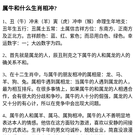
属牛和什么生肖相冲?
1、丑（牛）冲未（羊）寅（虎）冲申（猴）命理生年地支：
丑年生五行：丑属土五常：土属信吉祥方位：东南方、正南方
及正北方。吉祥颜色：蓝、红、紫色；而忌用白色、绿色。幸
运数字：一；大凶数字为四。
2、首先就是属龙的人，辰丑刑克之下属牛的人和属龙的人的
确关系不和。
3、在十二生肖中，与属牛的朋友相冲的属相是：龙、马、
羊、狗、兔。属相牛遇到属相龙：当属牛的人遇到属龙的人，
最为相互排斥。在很多事情上，如果属牛的和属龙的人相遇合
作，会有很大的分歧和争吵。属牛的人十分的倔强，属龙的人
又十分的有心计，所以在竞争中会出现大问题。
4、属牛的人和属羊、属马、属狗相冲。属牛的人不善明显地
表达本人的情感。他信在这方面较为激进，喜欢以安静的间接
的方式表达。生肖牛年的男女均诚朴，兢兢业业，简直没浪漫