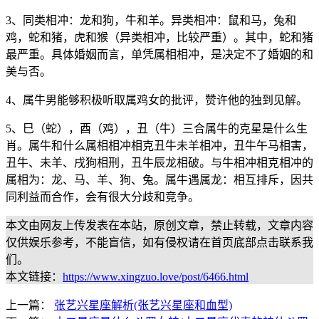
3、同类相冲：龙和狗，牛和羊。异类相冲：鼠和马，兔和
鸡，蛇和猪，虎和猴（异类相冲，比较严重）。其中，蛇和猪
最严重。具体婚姻而言，单凭属相相冲，是决定不了婚姻的和
美与否。
4、属牛男能够积极听取属鸡女的批评，赞许他的独到见解。
5、巳（蛇），酉（鸡），丑（牛）三合属牛的克星是什么生
肖。属牛和什么属相相冲相克丑牛未羊相冲，丑牛午马相害，
丑牛、未羊、戌狗相刑，丑牛辰龙相破。与牛相冲相克相冲的
属相为：龙、马、羊、狗、兔。属牛遇属龙：相互排斥，因共
同利益而合作，会有很大分歧和竞争。
本文由网友上传发表在本站，原创文章，禁止转载，文章内容
仅供娱乐参考，不能盲信，如有侵权请在首页底部点击联系我
们。
本文链接：
https://www.xingzuo.love/post/6466.html
上一篇：
张艺兴星座解析(张艺兴星座和血型)