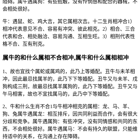
阻碍。属牛遇属狗：有些抵触，没有怜悯感和配合的器械，不
会相处很好。
牛：遇鼠、蛇、鸡大吉，其它属相次吉。十二生肖相冲合1）
相冲代表意见不合、容易有冲突、彼此相克。2）相合、三合
代表和合、相处融洽、容易沟通、互相生旺。3）相刑代表性
格不合、互有刑克。
属牛的和什么属相不合相冲,属牛和什么属相相冲
1、故也宜找个属蛇或属鸡的，此乃上等婚配。丑牛与未羊相
冲，因此最忌找属羊的，此乃下下等婚配。丑牛又与未羊、戌
狗构成三刑，故最忌找属羊属狗的，此乃下等婚配。丑牛又与
午马相害，故也不宜找属马的，此乃中下等婚配。
2、牛和什么生肖不合1与牛相冲相克的属相：龙、马、羊、
狗、兔属牛遇属龙：相互排斥，因共同利益而合作，会有很大
分歧和竞争。属牛遇属狗：有些冲突，没有同情感和共同的东
西，不会相处很好。属牛遇属马：不会有持久的联盟，只能维
持适中的关系，在沟通上存在障碍。