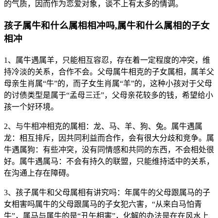
的气质，因而作为恋爱对象，谈不上有太多的情调。
孩子属牛和什么属相相冲吗,属牛和什么属相的子女
相冲
1、属牛遇属羊，只能相互容忍，存在着一定程度的冲突，维
持冷淡的关系，合作不会。父母属牛相克的子女属相，属羊父
母亲生肖属“牛”的，而子女生肖属“羊”的，这种小孩对于父母
的讨债类型是属于“孟母三迁”，父母亲花较多的钱，希望给小
孩一个好环境。
2、与牛相冲相克的属相：龙、马、羊、狗、兔。属牛遇属
龙：相互排斥，因共同利益而合作，会有很大分歧和竞争。属
牛遇属狗：有些冲突，没有同情感和共同的东西，不会相处很
好。属牛遇属马：不会有持久的联盟，只能维持适中的关系，
在沟通上存在障碍。
3、孩子属牛和父母属相有讲究吗：年属牛的父母跟属马的子
女相害吗属牛的父母跟属马的子女犯六害，“从来白马怕青
牛”，属马与属牛的是“丑午相害”，化解的办法是在在风水上