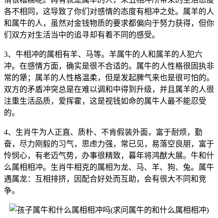
各不相同，这导致了你们对感情的态度有相冲之处。属羊的人
和属牛的人，虽然对金钱物质的要求都偏向于努力获得，但你
们双方对生活当中的追寻却有着不同的感受。
3、牛相冲的属相有羊、马等。羊属牛的人和属羊的人犯六
冲。在感情方面，确实是很不合适的。属牛的人性格很固执非
常的犟；属羊的人性格温柔，但是发起脾气来也是很可怕的。
双方的矛盾冲突总是在难以调和中得到升级，并且属羊的人很
注重生活品质，爱挥霍，这是视钱如命的属牛人最不能忍受
的。
4、生肖牛为人正直、质朴、不肯假装外面，富于耐烦，勤
奋，尽力刚毅的习气，思虑力强，常已见，易落空良朋，富于
怜悯心，有老迈气势，办事很精致，暮年将鸿猷大展。牛和什
么属相相冲。生肖牛相克的属相为龙、马、羊、狗、兔。属牛
遇属龙：互相排挤，因配合好处而互助，会有很大不同和竞
争。