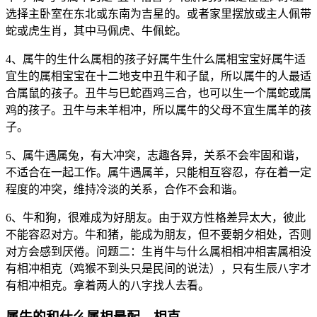
选择主卧室在东北或东南为吉星的。或者家里摆放或主人佩带
蛇或虎生肖，其中马佩虎、牛佩蛇。
4、属牛的生什么属相的孩子好属牛生什么属相宝宝好属牛适
宜生的属相宝宝在十二地支中丑牛和子鼠，所以属牛的人最适
合属鼠的孩子。丑牛与巳蛇酉鸡三合，也可以生一个属蛇或属
鸡的孩子。丑牛与未羊相冲，所以属牛的父母不宜生属羊的孩
子。
5、属牛遇属兔，有大冲突，志趣各异，关系不会牢固和谐，
不适合在一起工作。属牛遇属羊，只能相互容忍，存在着一定
程度的冲突，维持冷淡的关系，合作不会和谐。
6、牛和狗，很难成为好朋友。由于双方性格差异太大，彼此
不能容忍对方。牛和猪，能成为朋友，但不要朝夕相处，否则
对方会感到厌倦。问题二：生肖牛与什么属相相冲相害属相没
有相冲相克（鸡猴不到头只是民间的说法），只有生辰八字才
有相冲相克。拿着两人的八字找人去看。
属牛的和什么属相最配、相克