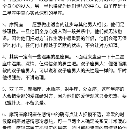
全身心的投入，另一半也将成为她们世界的中心。白羊座是十
二星座中真心实意深刻的星座。
3、摩羯座——愿意做出适当的让步与其他男人相比，他们足
够理性。一旦他们全身心投入到一段关系中，他们就无法撤
退。因为他们把对方当作生活中最重要的伴侣，他们会毫无保
留地付出，任何付出都处于沉默的状态，不会让对方知道。
4、其实一定有一些温柔的星座男。下面就来盘点一下十二星
座中温柔、深情、值得信赖的男生吧。双子座男人：倔强而柔
软的双子座男人，可以说和双子座男人的天性是一样的。平时
他很强势，不讲道理。
5、双子座，摩羯座，水瓶座，射手座，处女座，这些星座的
人会把全部的爱都给对方，因为他们的爱情观就只要炽热，要
飞蛾扑火，不留余爱。
6、摩羯座摩羯座在感情中的确有点让人捉摸不透，恋爱的时
候摩羯座对感情忽冷忽热，可一旦两个人确定关系又非常暖心
专情。摩羯座属于很现实的星座，所以那些浪漫的事情恐怕他