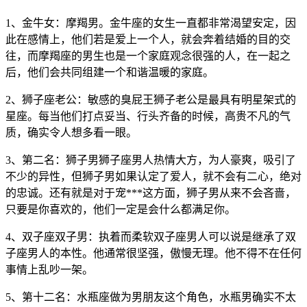
1、金牛女：摩羯男。金牛座的女生一直都非常渴望安定，因
此在感情上，他们若是爱上一个人，就会奔着结婚的目的交
往，而摩羯座的男生也是一个家庭观念很强的人，在一起之
后，他们会共同组建一个和谐温暖的家庭。
2、狮子座老公：敏感的臭屁王狮子老公是最具有明星架式的
星座。每当他们打点妥当、行头齐备的时候，高贵不凡的气
质，确实令人想多看一眼。
3、第二名：狮子男狮子座男人热情大方，为人豪爽，吸引了
不少的异性，但狮子男如果认定了爱人，就不会有二心，绝对
的忠诚。还有就是对于宠***这方面，狮子男从来不会吝啬，
只要是你喜欢的，他们一定是会什么都满足你。
4、双子座双子男：执着而柔软双子座男人可以说是继承了双
子座男人的本性。他通常很坚强，傲慢无理。他不得不在任何
事情上乱吵一架。
5、第十二名：水瓶座做为男朋友这个角色，水瓶男确实不太