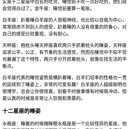
实是十二星座中出名的吃货，睡觉前不吃一点好吃的，他们就
会觉得白过了。金牛座：睡觉前要算一笔账。
白羊座：趴着睡白羊座的人很粗神经，也比较以自我为中心，
常常顾虑不到别人的感受，趴着睡的人没有很重的防备心，对
自己的感受比较重视，没有耐心。
天秤座：抱枕头睡天秤座喜欢两只手抓着枕头的睡姿，天秤座
追求公平，公正，有节奏的生活感觉，然而在睡觉中不知不觉
也暴漏了这个特性，两只手分开抓着枕头，就像在找生活的平
衡点。
白羊座代表的睡觉姿势是横趴着睡，白羊们坦率的性格也一贯
的延续到了睡姿上，非常的可爱有趣！白羊座的人超级聪明也
很博学，总会让你很惊喜，别看平时做事情有时候很冲动，但
是认真的时候是非常让人钦佩和羡慕的。
十二星座的睡姿
水瓶座：睡着的时候微眯眼水瓶座是一个比较怪异的星座，他