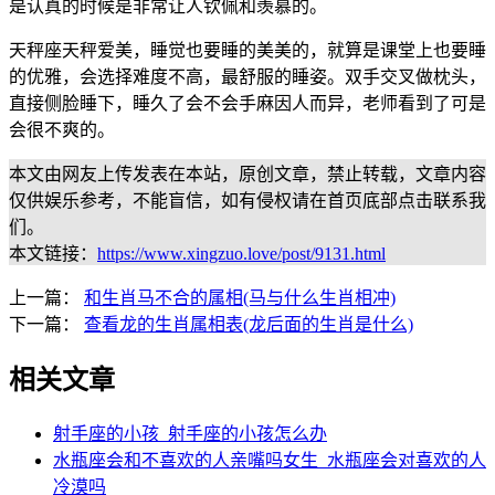
是认真的时候是非常让人钦佩和羡慕的。
天秤座天秤爱美，睡觉也要睡的美美的，就算是课堂上也要睡
的优雅，会选择难度不高，最舒服的睡姿。双手交叉做枕头，
直接侧脸睡下，睡久了会不会手麻因人而异，老师看到了可是
会很不爽的。
本文由网友上传发表在本站，原创文章，禁止转载，文章内容
仅供娱乐参考，不能盲信，如有侵权请在首页底部点击联系我
们。
本文链接：
https://www.xingzuo.love/post/9131.html
上一篇：
和生肖马不合的属相(马与什么生肖相冲)
下一篇：
查看龙的生肖属相表(龙后面的生肖是什么)
相关文章
射手座的小孩_射手座的小孩怎么办
水瓶座会和不喜欢的人亲嘴吗女生_水瓶座会对喜欢的人
冷漠吗