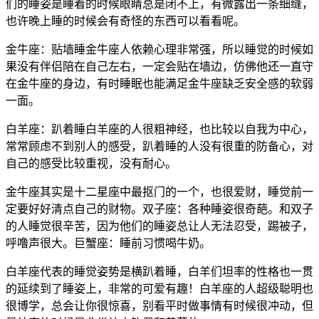
们的睡姿是睡着的时候眼睛总是闭不上，有微露出一条细缝，
也许晚上睡的时候会有奇怪的东西可以看看呢。
金牛座：贴墙睡金牛座人依赖心理非常强，所以睡觉的时候如
果没有伴侣陪在自己左右，一定会贴在墙边，仿佛他还一直守
在金牛座的身边，有时睡眠也能满足金牛座缺乏安全感的软弱
一面。
白羊座：趴着睡白羊座的人很粗神经，也比较以自我为中心，
常常顾虑不到别人的感受，趴着睡的人没有很重的防备心，对
自己的感受比较重视，没有耐心。
金牛座其实是十二星座中最抠门的一个，也很爱财，睡觉前一
定要好好清点自己的财物。双子座：各种睡姿很奇葩。和双子
的人睡觉很辛苦，因为他们的睡姿总让人无法忍受，踢被子，
呼噜声很大。巨蟹座：睡前习惯喝牛奶。
白羊座代表的睡觉姿势是横趴着睡，白羊们坦率的性格也一贯
的延续到了睡姿上，非常的可爱有趣！白羊座的人超级聪明也
很博学，总会让你很惊喜，别看平时做事情有时候很冲动，但